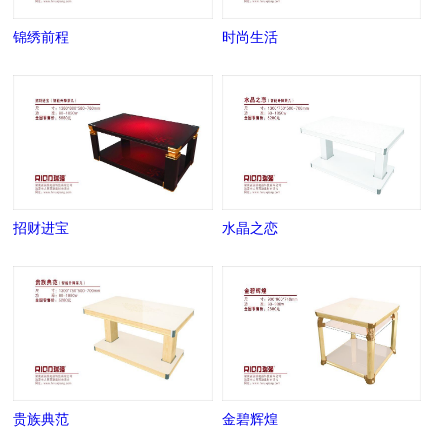
锦绣前程
时尚生活
招财进宝
水晶之恋
贵族典范
金碧辉煌