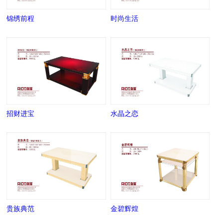
锦绣前程
时尚生活
招财进宝
水晶之恋
贵族典范
金碧辉煌